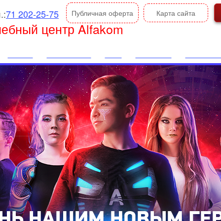
.:
71 202-25-75
Публичная оферта
Карта сайта
чебный центр Alfakom
Новости
Список курсов
ВУЗы
Фотоальбом
Видеоальбо