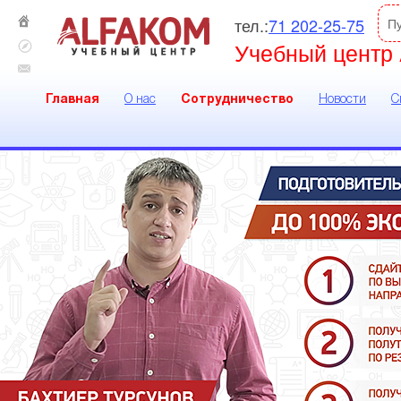
тел.:
71 202-25-75
П
Учебный центр 
Главная
О нас
Сотрудничество
Новости
С