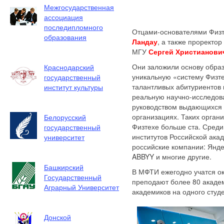
Межгосударственная
ассоциация
последипломного
Отцами-основателями Физт
образования
Ландау
, а также прорект
МГУ
Сергей Христианови
Они заложили основу обра
Краснодарский
уникальную «систему Физте
государственный
талантливых абитуриентов 
институт культуры
реальную научно-исследов
руководством выдающихся 
организациях. Таких орган
Белорусский
Физтехе больше ста. Среди
государственный
институтов Российской ака
университет
российские компании: Янде
ABBYY и многие другие.
Башкирский
В МФТИ ежегодно учатся ок
Государственный
преподают более 80 академ
Аграрный Университет
академиков на одного студе
Донской