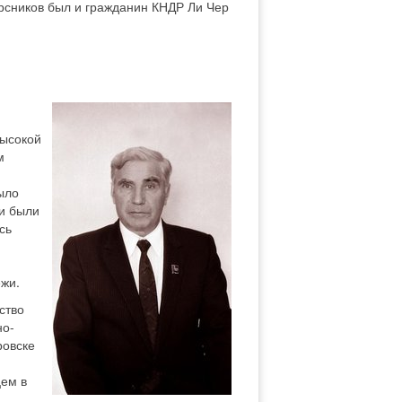
урсников был и гражданин КНДР Ли Чер
высокой
м
ыло
ги были
сь
жи.
ство
но-
ровске
цем в