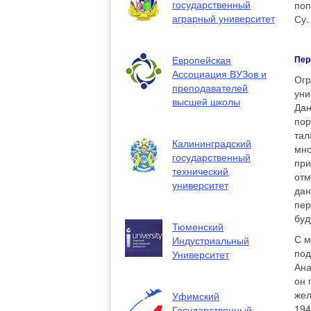
государственный
поп
аграрный университет
Су.
Европейская
Пер
Ассоциация ВУЗов и
Огр
преподавателей
уни
высшей школы
Дан
пор
тал
Калининградский
мно
государственный
при
технический
отм
университет
дан
пер
буд
Тюменский
С м
Индустриальный
под
Университет
Ана
он 
жел
Уфимский
194
Государственный