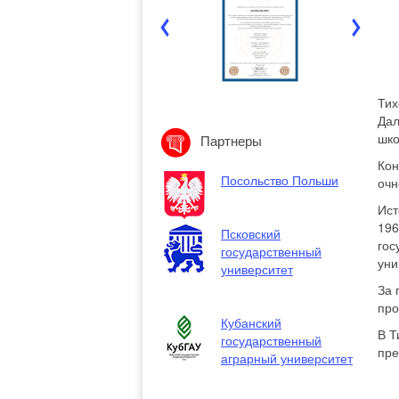
Тих
Дал
шко
Партнеры
Кон
Посольство Польши
очн
Ист
196
Псковский
гос
государственный
уни
университет
За 
про
Кубанский
В Т
государственный
пре
аграрный университет