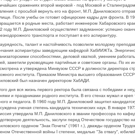
ичайших сражениях второй мировой - под Москвой и Сталинградом
вления с просьбой вернуть его на фронт, М.П. Даниловского отправ
лище. После учебы он готовит офицерские кадры для фронта. В 1
вращается в родные места, работает инженером Хабаровского крае
2 году М.П. Даниловский осуществляет задуманное: успешно оканч
езнодорожного транспорта и поступает в его аспирантуру.
аурядность, талант и настойчивость позволили молодому преподав
нчания аспирантуры заведующим кафедрой ХабИИЖТа. Энергично
анизаторскими способностями, деловой хваткой, умением работат
ей, заметили руководящие партийные и советские органы. По их и
смотрена и утверждена Минвузом СССР в должности директора ст
ожного института. Приказом Министра высшего образования СССР №
иловский был назначен директором ХабАДИ.
того дня вся жизнь первого ректора была связана с победами и не
нями и праздниками родного института. В его стенах мужал и креп 
ного и педагога. В 1960 году М.П. Даниловский защитил кандидат
суждена ученая степень кандидата технических наук. В январе 19
иссия утвердила М.П. Даниловского в звании профессора по кафед
дотворную деятельность, заслуги перед Отечеством государство 
иловского орденом "Знак Почета" (1961 г.), дважды орденом Трудов
еном Отечественной войны I степени, медалью "За отвагу", юби