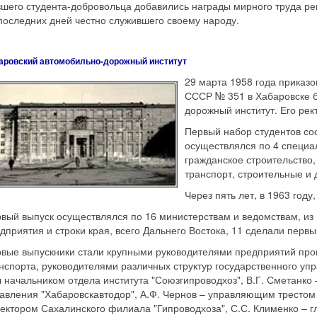
шего студента-добровольца добавились награды мирного труда ре
последних дней честно служившего своему народу.
аровский автомобильно-дорожный институт
29 марта 1958 года приказ
СССР № 351 в Хабаровске б
дорожный институт. Его рек
Первый набор студентов со
осуществлялся по 4 специа
гражданское строительство
транспорт, строительные и
Через пять лет, в 1963 год
вый выпуск осуществлялся по 16 министерствам и ведомствам, из
дприятия и строки края, всего Дальнего Востока, 11 сделали перв
вые выпускники стали крупными руководителями предприятий про
нспорта, руководителями различных структур государственного упр
 начальником отдела института "Союзгипроводхоз", В.Г. Сметанко
авления "Хабаровскавтодор", А.Ф. Чернов – управляющим трестом 
ектором Сахалинского филиала "Гипроводхоза", С.С. Клименко –