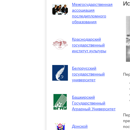
Ис
Межгосударственная
ассоциация
последипломного
образования
Краснодарский
государственный
институт культуры
Белорусский
государственный
Пер
университет
Башкирский
Государственный
Аграрный Университет
Пер
пре
Донской
пос