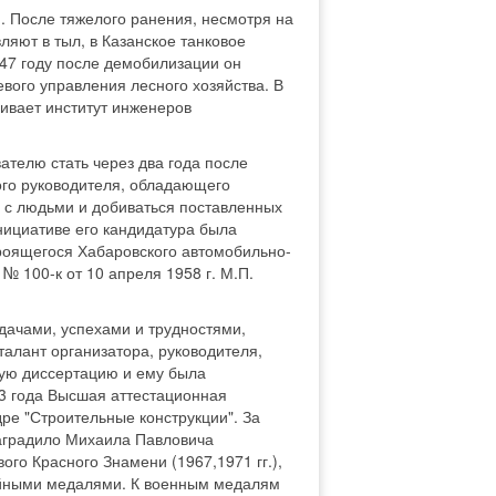
. После тяжелого ранения, несмотря на
ляют в тыл, в Казанское танковое
947 году после демобилизации он
вого управления лесного хозяйства. В
ивает институт инженеров
ателю стать через два года после
го руководителя, обладающего
ь с людьми и добиваться поставленных
нициативе его кандидатура была
роящегося Хабаровского автомобильно-
 100-к от 10 апреля 1958 г. М.П.
удачами, успехами и трудностями,
талант организатора, руководителя,
скую диссертацию и ему была
73 года Высшая аттестационная
ре "Строительные конструкции". За
наградило Михаила Павловича
ого Красного Знамени (1967,1971 гг.),
лейными медалями. К военным медалям