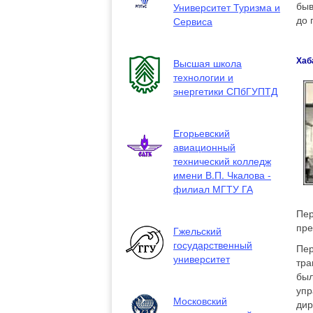
быв
Университет Туризма и
до 
Сервиса
Хаб
Высшая школа
технологии и
энергетики СПбГУПТД
Егорьевский
авиационный
технический колледж
имени В.П. Чкалова -
филиал МГТУ ГА
Пер
пре
Гжельский
государственный
Пер
университет
тра
был
упр
Московский
дир