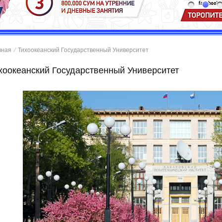
вная
/
Тихоокеанский Государственный Университет
хоокеанский Государственный Университет