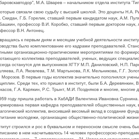
баровскавтодор", М.А. Шварев – начальником отдела института 'Ти
оторые связали свою судьбу с высшей школой. Это доценты Н.А. Ры
. Скидан, Г.Б. Горелик, ставший первым кандидатом наук, А.М. Пул
Башкин, профессор В.И. Коробко, ставший первым доктором наук,
фессор В.Н. Антонец.
вращаясь к первым дням и месяцам учебной деятельности института
оводства было комплектование его кадрами преподавателей. Стан
пными организационно-практическими мероприятиями по формир
отающего коллектива преподавателей, ученых, ведущих специали
сегда останутся для выпускников ХГТУ М.П. Даниловский, Н.П. Пар
уляева, Л.А. Яковлева, Т.М. Мартынова, Л.К. Мельникова, Г.Г. Золо
. Морозов. В первые годы коллектив значительно пополнялся уче
циплин. Среди тех, кто пришел в институт, были Б.А. Деревянкин, В
касов, Г.А. Карякин, Р.С. Трынт, М.И. Поздняков и многие, многие д
959 году пришла работать в ХабАДИ Валентина Ивановна Сурнина.
рмирована первая кафедра преподавателей общественных наук, 
агогический коллектив, вносивший весомый вклад в создание фунд
питание молодежи, организацию общественно-политической жизни
титут строился и рос в буквальном и переносном смысле очень быс
писанию в нем насчитывалось 14 человек профессорско-преподават
омогательного – 7, управленческого – 21. Через год количество шт