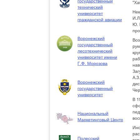
государственный
"Ха
технический
Нек
университет
И.Л
гражданской авиации
Ю. 
про
Воронежский
Воз
государственный
рук
лесотехнический
кру
университет имени
раб
Г.Ф. Морозова
нав
Заг
А.3
Воронежский
дис
государственный
Чер
университет
В 1
сфо
пед
Национальный
вос
Маркетинговый Центр
Инс
рас
Полесский
всп