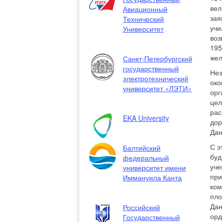
вел
Авиационный
зая
Технический
учи
Университет
воз
195
жел
Санкт-Петербургский
государственный
Нез
электротехнический
око
университет «ЛЭТИ»
орг
цел
рас
EKA University
дор
Дан
С э
Балтийский
буд
федеральный
уче
университет имени
при
Иммануила Канта
ком
пло
Дан
Российский
орд
Государственный