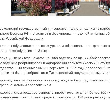
оокеанский государственный университет является одним из наиб
ьнего Востока РФ и участвует в формировании единой культуры о
лы Российской Федерации.
тингент обучающихся по всем уровням образования в отдельные го
ой форме обучения – 12 тысяч.
ория университета началась в 1958 году при создании Хабаровског
2 году был реорганизован в Хабаровский политехнический институт,
ударственный технический университет. В 2005 году Хабаровский 
верситет был преобразован в Тихоокеанский государственный унив
прошедшие с момента основания годы вузом было подготовлено по
фессиональным образованием.
ихоокеанском государственном университете трудятся более 900 ч
подавательского состава, среди которых около 120 докторов наук и