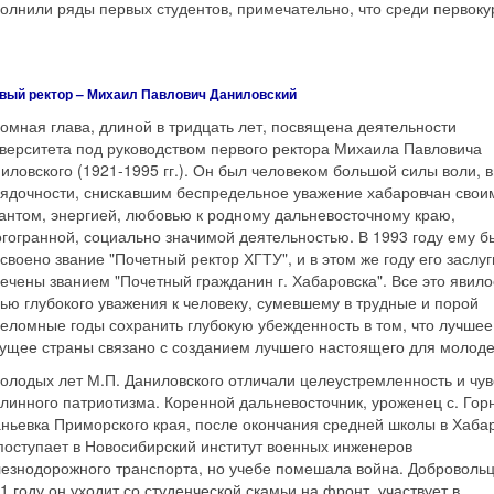
олнили ряды первых студентов, примечательно, что среди первок
вый ректор – Михаил Павлович Даниловский
омная глава, длиной в тридцать лет, посвящена деятельности
верситета под руководством первого ректора Михаила Павловича
иловского (1921-1995 гг.). Он был человеком большой силы воли, 
ядочности, снискавшим беспредельное уважение хабаровчан свои
антом, энергией, любовью к родному дальневосточному краю,
гогранной, социально значимой деятельностью. В 1993 году ему б
своено звание "Почетный ректор ХГТУ", и в этом же году его заслу
ечены званием "Почетный гражданин г. Хабаровска". Все это явило
ью глубокого уважения к человеку, сумевшему в трудные и порой
еломные годы сохранить глубокую убежденность в том, что лучшее
ущее страны связано с созданием лучшего настоящего для молоде
олодых лет М.П. Даниловского отличали целеустремленность и чув
линного патриотизма. Коренной дальневосточник, уроженец с. Гор
ньевка Приморского края, после окончания средней школы в Хаба
поступает в Новосибирский институт военных инженеров
езнодорожного транспорта, но учебе помешала война. Доброволь
1 году он уходит со студенческой скамьи на фронт, участвует в