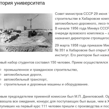
тория университета
Совет министров СССР 29 июня 
строительстве в Хабаровске ком
автомобильно-дорожного, лесо-те
В начале 1956 года Минвуз СССР
очереди вузовского комплекса –
назначил директором строящегося
29 марта 1958 года приказом М
№ 351 в Хабаровске был открыт
институт. Его ректором был назн
вый набор студентов составил 150 человек. Прием осуществлялся 
промышленное и гражданское строительство,
автомобильные дороги,
автомобильный транспорт,
строительные и дорожные машины и оборудование.
вым председателем приемной комиссии был М.П. Даниловский. Ор
взошла все ожидания, конкурс для поступающих был выше, чем в Х
тупивших на первый курс 111 человек пришли с производства и по