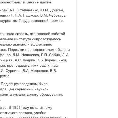
пролестранс" и многие другие.
бак, А.Н. Степаненко, Ю.М. Дойхен,
яевский, Н.А. Пашкова, В.М. Чеботарь,
 лауреатом Государственной премии,
, надо сказать, что главной заботой
овление института сопровождалось
ованию активно и эффективно
стов. Первыми преподавателями были и
фенов, Л.М. Нишневич, Г.П. Собин, Л.И.
тницкая, А.С. Кудрин, К.Б. Куренщиков,
ными, преподавателями различных
.И. Сурнина, В.А. Медведев, В.В.
ругие.
 Под ее руководством была
взращен серьезный научно-
амента гуманитарного образования,
.
тро. В 1958 году по штатному
ельского состава, учебно-
атных единиц возросло соответственно: